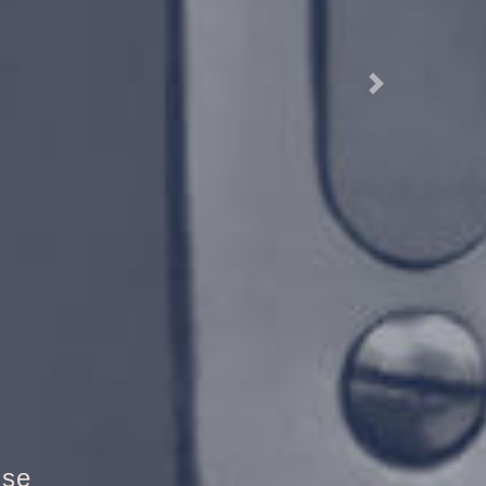
Next
randschutztür