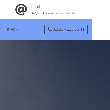
Email
info@schluesseldienstvorort.de
01516 - 113 55 44
T
INFO