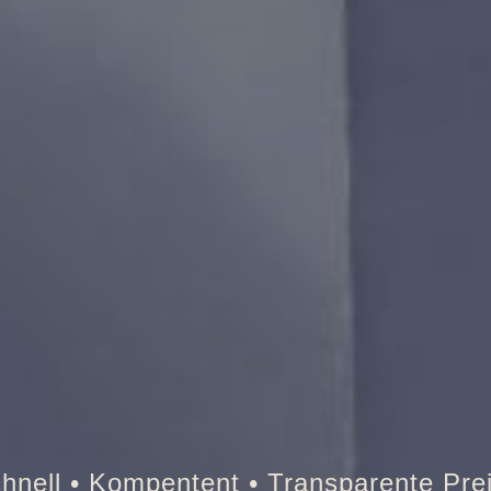
Tresor • Auto • Briefkasten • B