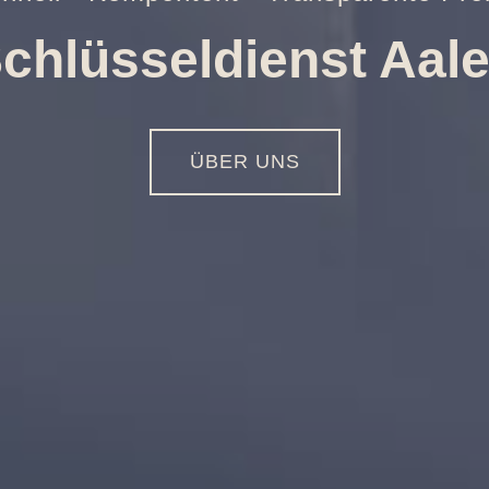
ungen aller Art
01516 - 113 55 44