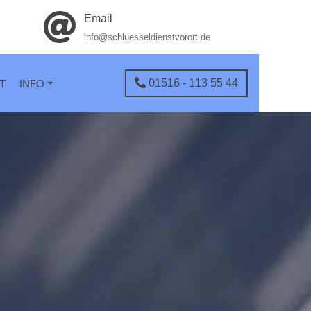
Email
info@schluesseldienstvorort.de
01516 - 113 55 44
T
INFO