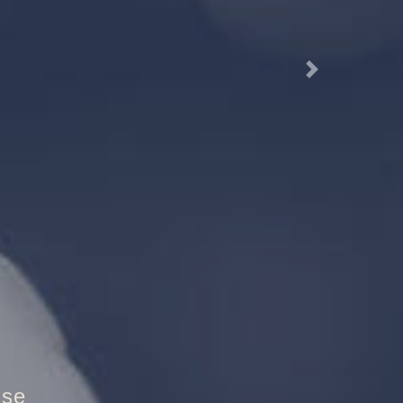
Next
utztür