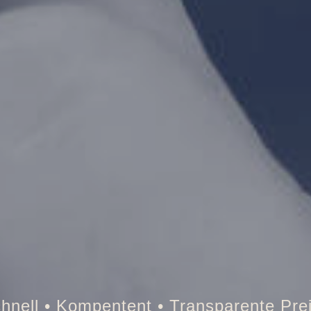
Tresor • Auto • Briefkasten • Brandsch