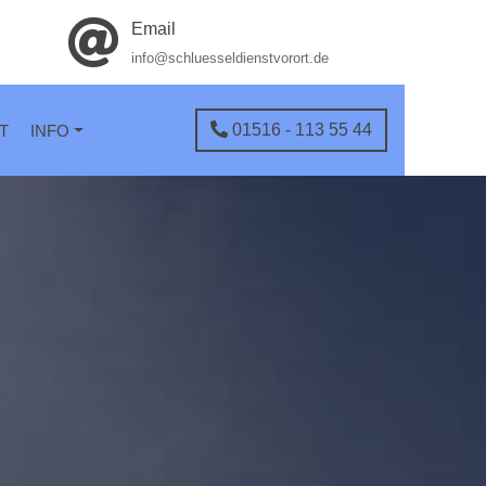
Email
info@schluesseldienstvorort.de
01516 - 113 55 44
T
INFO