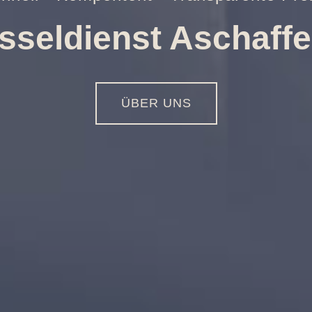
ungen aller Art
01516 - 113 55 44