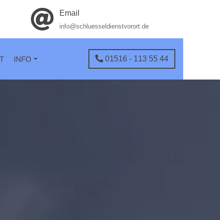
Email
info@schluesseldienstvorort.de
01516 - 113 55 44
T
INFO