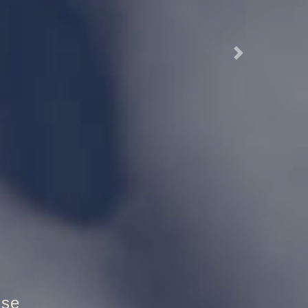
Next
hutztür