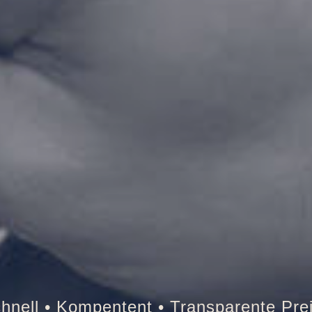
esor • Auto • Briefkasten • Brandschutz