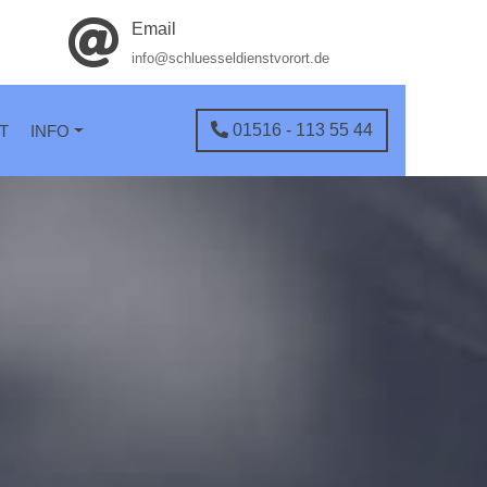
Email
info@schluesseldienstvorort.de
01516 - 113 55 44
T
INFO