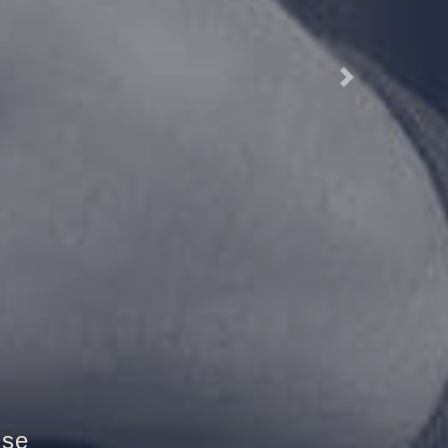
Next
tür