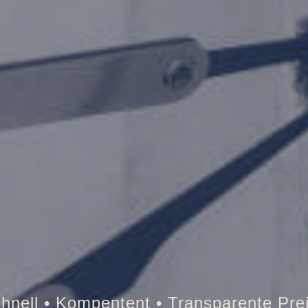
resor • Auto • Briefkasten • Brandschut