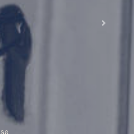
Next
ztür