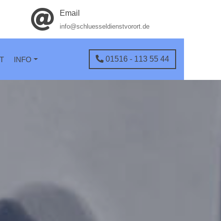
Email
info@schluesseldienstvorort.de
01516 - 113 55 44
T
INFO