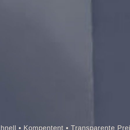
Tresor • Auto • Briefkasten •