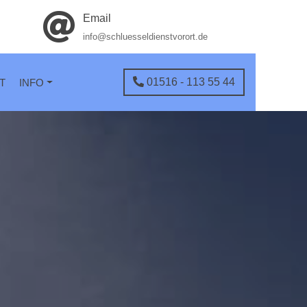
Email
info@schluesseldienstvorort.de
01516 - 113 55 44
T
INFO