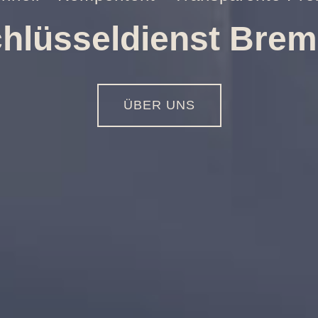
ungen aller Art
01516 - 113 55 44