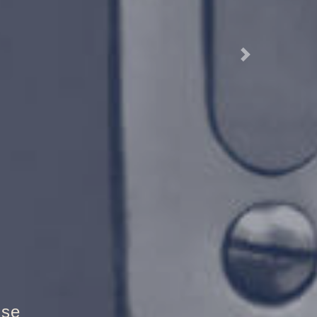
Next
 Brandschutztür