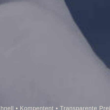
Tresor • Auto • Briefkasten • Brandsch