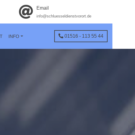
Email
info@schluesseldienstvorort.de
01516 - 113 55 44
T
INFO