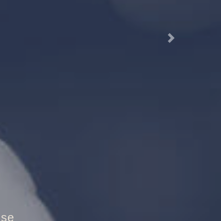
Next
utztür