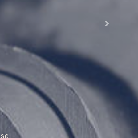
Next
ztür