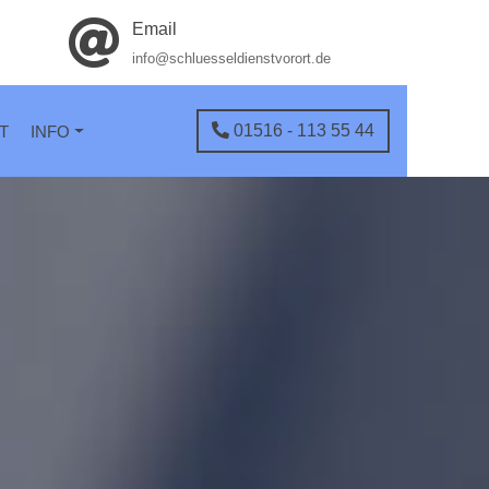
Email
info@schluesseldienstvorort.de
01516 - 113 55 44
T
INFO