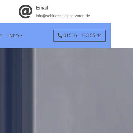
Email
info@schluesseldienstvorort.de
01516 - 113 55 44
T
INFO