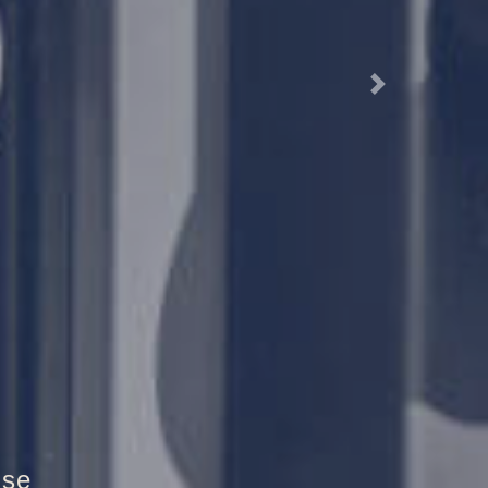
Next
ztür