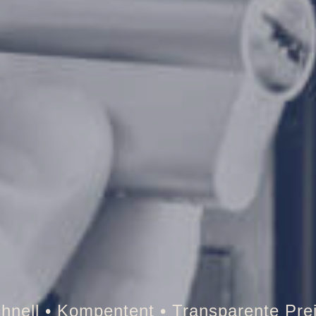
resor • Auto • Briefkasten • Brandschut