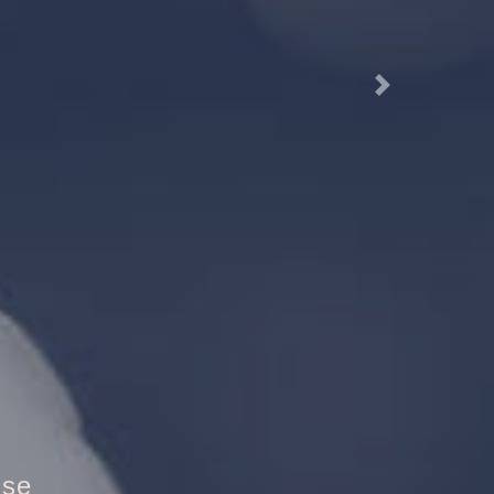
Next
hutztür