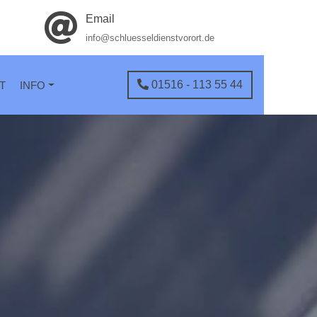
Email
info@schluesseldienstvorort.de
01516 - 113 55 44
T
INFO