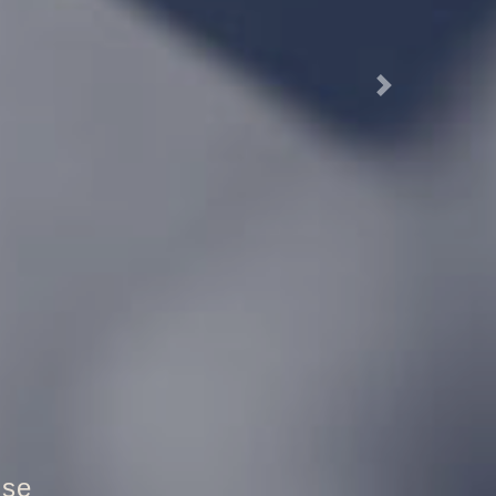
Next
tztür