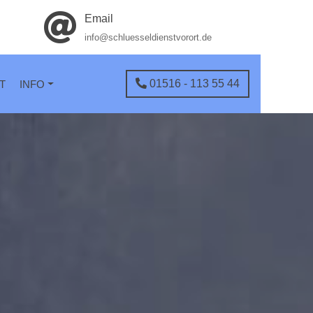
Email
info@schluesseldienstvorort.de
01516 - 113 55 44
T
INFO