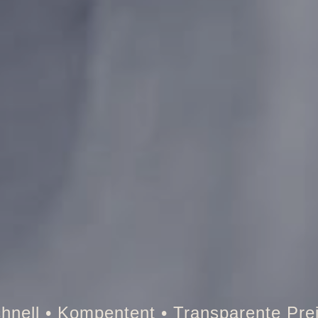
Tresor • Auto • Briefkasten • Brandschu