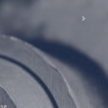
Next
tür