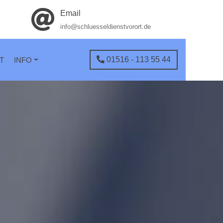
Email
info@schluesseldienstvorort.de
01516 - 113 55 44
T
INFO