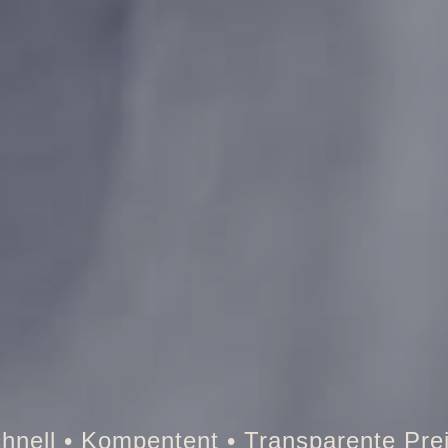
resor • Auto • Briefkasten • Brandschut