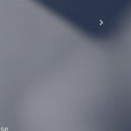
Next
ztür