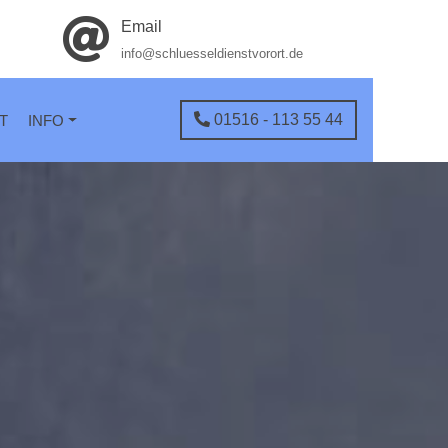
Email
info@schluesseldienstvorort.de
01516 - 113 55 44
T
INFO