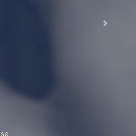
Next
utztür