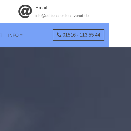
Email
info@schluesseldienstvorort.de
01516 - 113 55 44
T
INFO