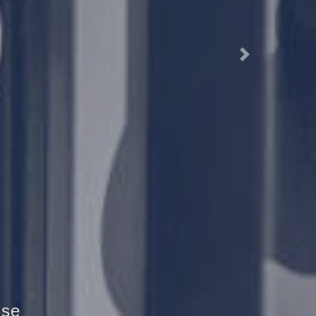
Next
tztür