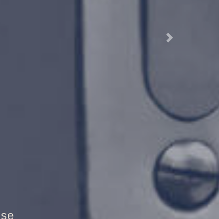
Next
randschutztür