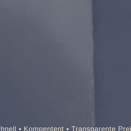
Tresor • Auto • Briefkasten • B