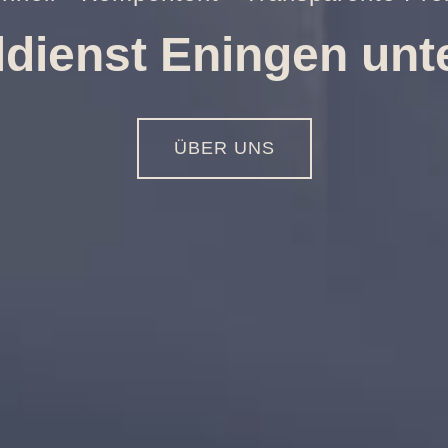
ungen aller Art
01516 - 113 55 44