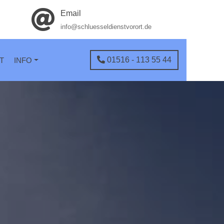
Email
info@schluesseldienstvorort.de
01516 - 113 55 44
T
INFO