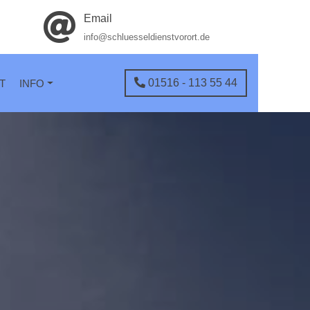
Email
info@schluesseldienstvorort.de
01516 - 113 55 44
T
INFO