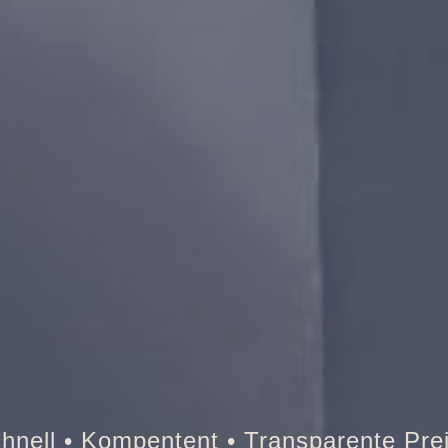
Tresor • Auto • Briefkasten • B