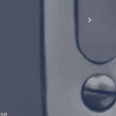
Next
randschutztür