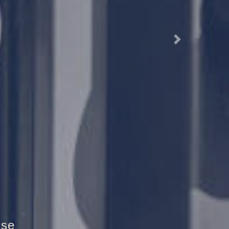
Next
tztür