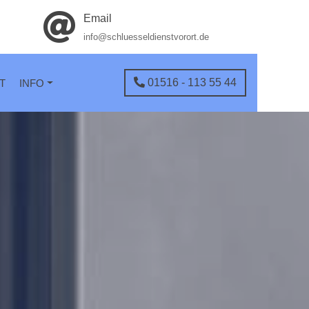
Email
info@schluesseldienstvorort.de
01516 - 113 55 44
T
INFO