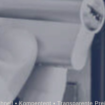
resor • Auto • Briefkasten • Brandschut