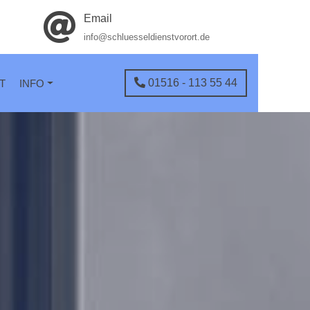
Email
info@schluesseldienstvorort.de
01516 - 113 55 44
T
INFO