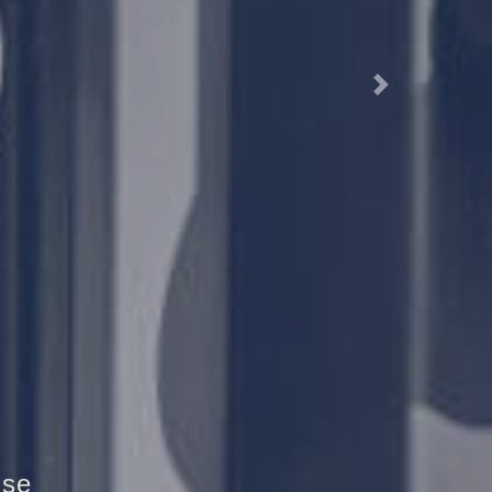
Next
ztür