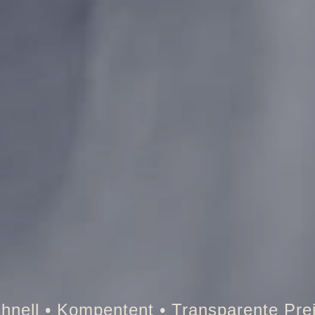
Tresor • Auto • Briefkasten • Brandschut