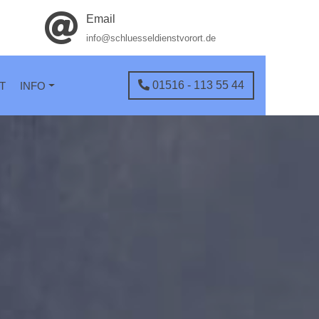
Email
info@schluesseldienstvorort.de
01516 - 113 55 44
T
INFO