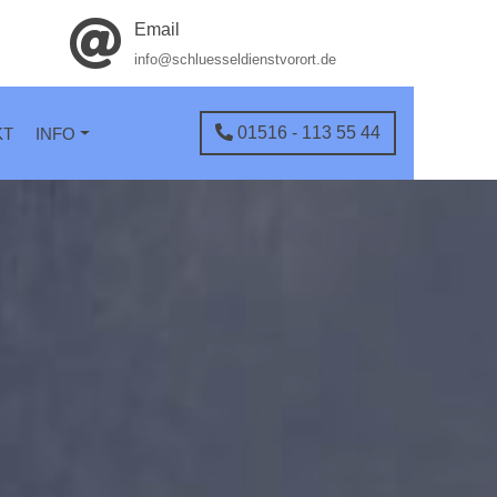
Email
info@schluesseldienstvorort.de
01516 - 113 55 44
KT
INFO