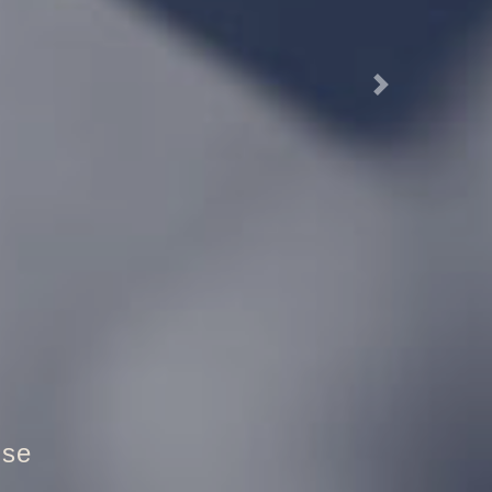
Next
ztür