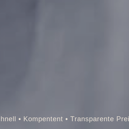
resor • Auto • Briefkasten • Brandschut