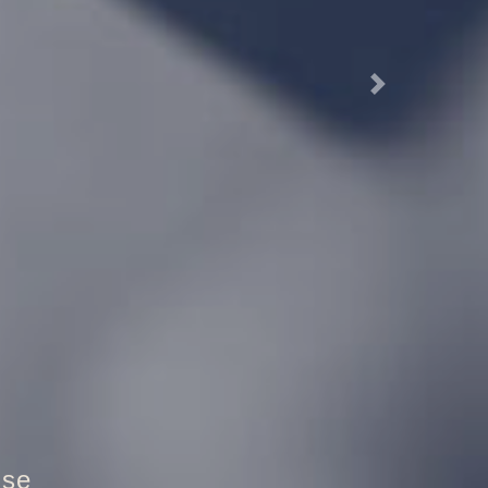
Next
ztür