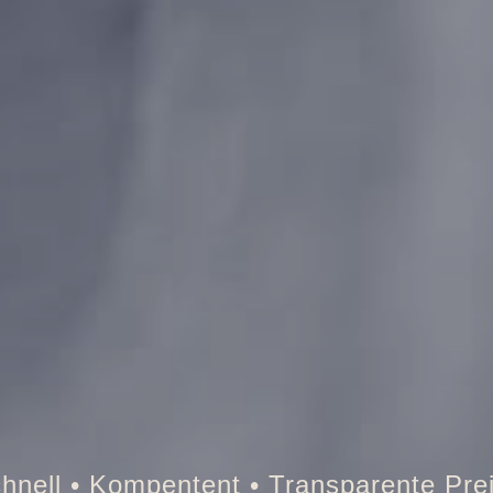
resor • Auto • Briefkasten • Brandschut