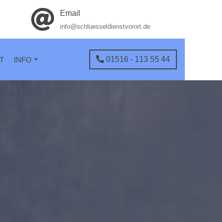
Email
info@schluesseldienstvorort.de
01516 - 113 55 44
T
INFO