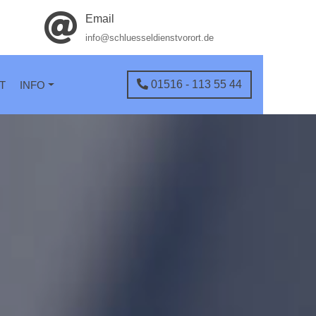
Email
info@schluesseldienstvorort.de
01516 - 113 55 44
T
INFO