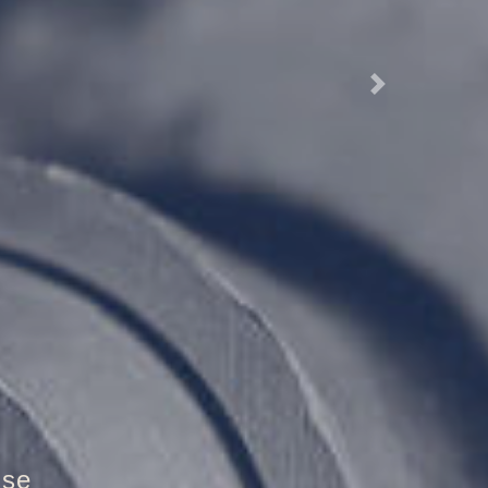
Next
tür