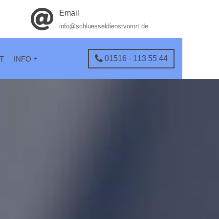
Email
info@schluesseldienstvorort.de
01516 - 113 55 44
T
INFO