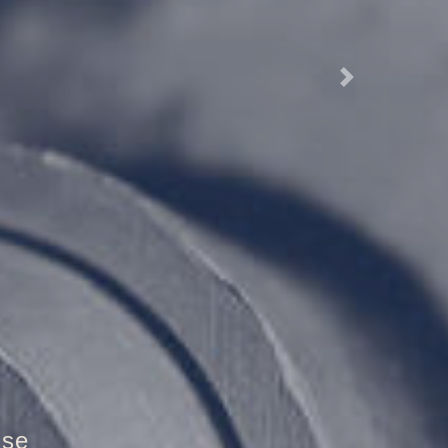
Next
tür