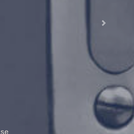
Next
ndschutztür