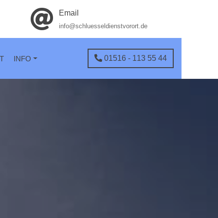
Email
info@schluesseldienstvorort.de
01516 - 113 55 44
T
INFO