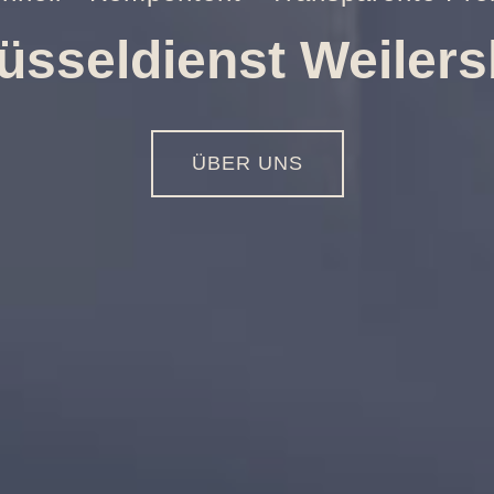
ungen aller Art
01516 - 113 55 44