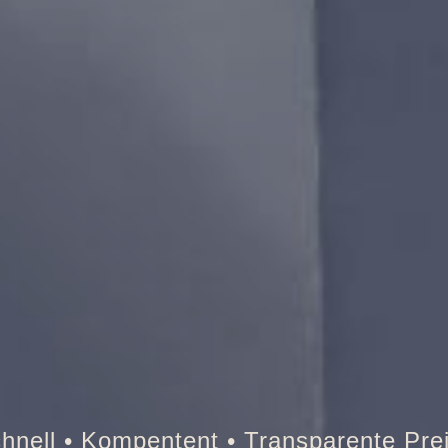
Tresor • Auto • Briefkasten • B