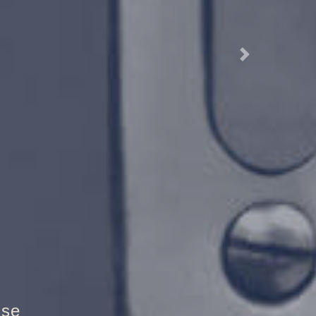
Next
randschutztür