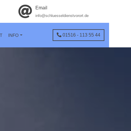
Email
info@schluesseldienstvorort.de
01516 - 113 55 44
T
INFO