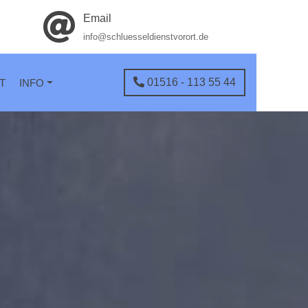
Email
info@schluesseldienstvorort.de
01516 - 113 55 44
T
INFO