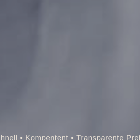
Tresor • Auto • Briefkasten • Brandschu