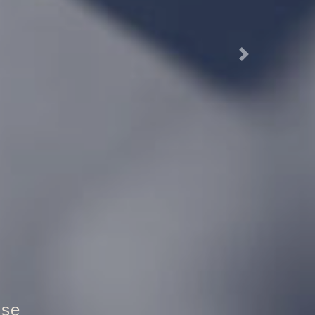
Next
tztür