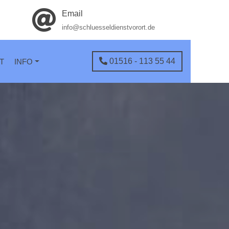
Email
info@schluesseldienstvorort.de
01516 - 113 55 44
T
INFO