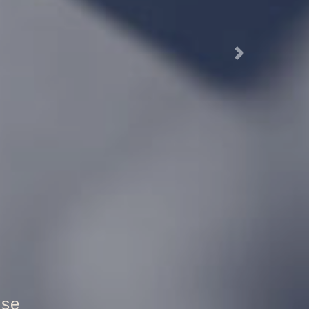
Next
tür