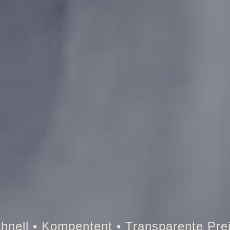
esor • Auto • Briefkasten • Brandschutz