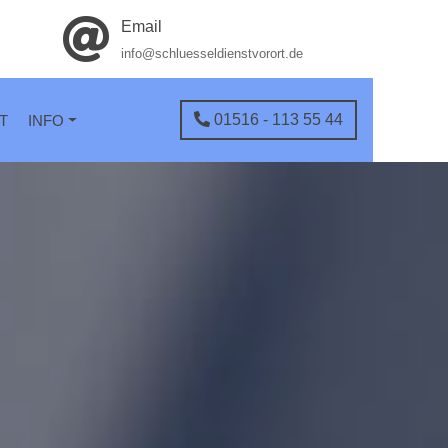
Email
info@schluesseldienstvorort.de
01516 - 113 55 44
T
INFO