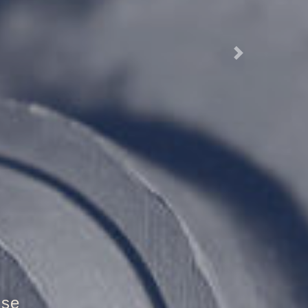
Next
tür