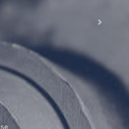
Next
tür