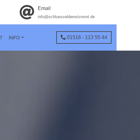
Email
info@schluesseldienstvorort.de
01516 - 113 55 44
T
INFO