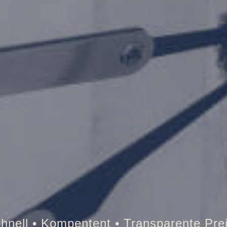
resor • Auto • Briefkasten • Brandschut