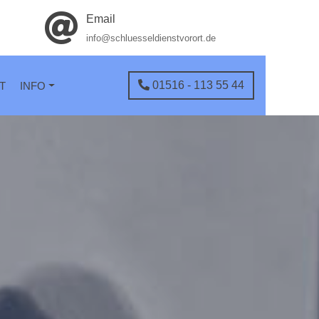
Email
info@schluesseldienstvorort.de
01516 - 113 55 44
T
INFO