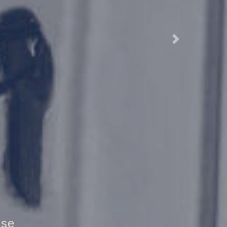
Next
ztür