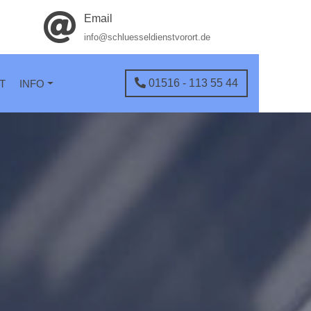
Email
info@schluesseldienstvorort.de
01516 - 113 55 44
T
INFO