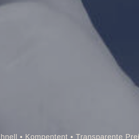
Tresor • Auto • Briefkasten • Brandsch