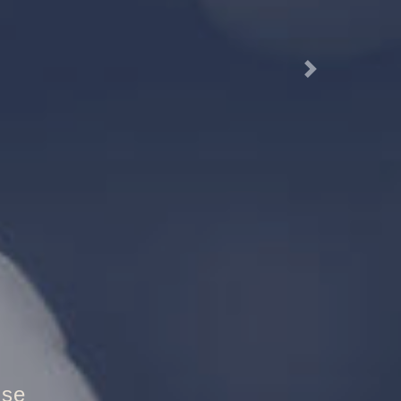
Next
utztür