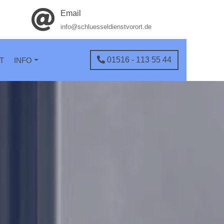
Email
info@schluesseldienstvorort.de
01516 - 113 55 44
T
INFO