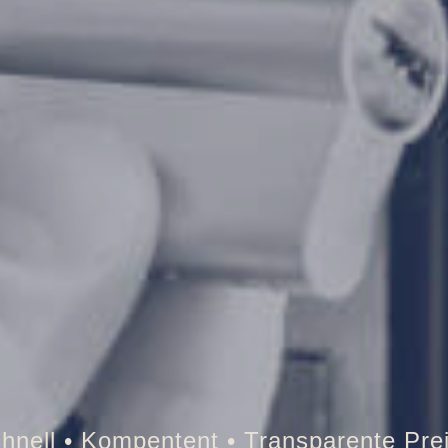
resor • Auto • Briefkasten • Brandschut