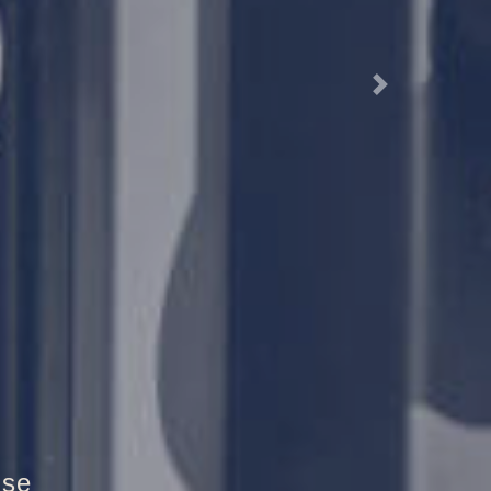
Next
ztür