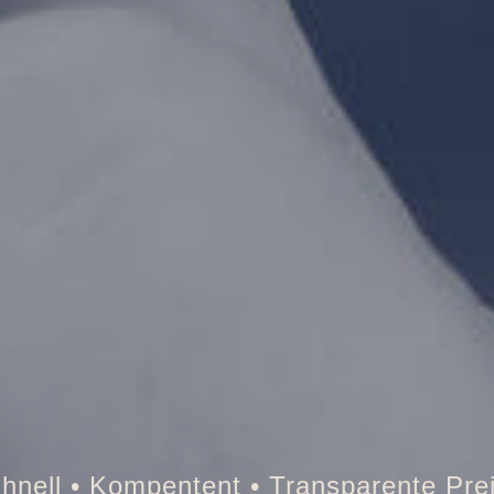
Tresor • Auto • Briefkasten • Brandsc