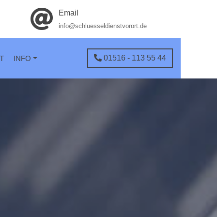
Email
info@schluesseldienstvorort.de
01516 - 113 55 44
T
INFO