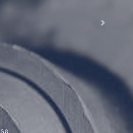
Next
tür