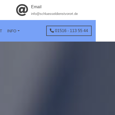
Email
info@schluesseldienstvorort.de
01516 - 113 55 44
T
INFO